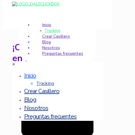
Inicio
Tracking
Crear Casillero
Blog
¡Obtén tu casillero
Nosotros
Preguntas frecuentes
en Miami GRATIS!
✕
Inicio
Tracking
Crear Casillero
Blog
Nosotros
Preguntas frecuentes