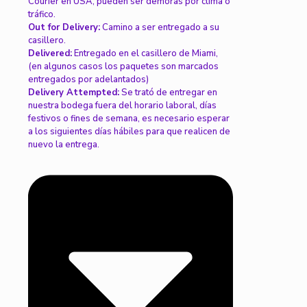
Courier en USA, pueden ser demoras por clima o
tráfico.
Out for Delivery:
Camino a ser entregado a su
casillero.
Delivered:
Entregado en el casillero de Miami,
(en algunos casos los paquetes son marcados
entregados por adelantados)
Delivery Attempted:
Se trató de entregar en
nuestra bodega fuera del horario laboral, días
festivos o fines de semana, es necesario esperar
a los siguientes días hábiles para que realicen de
nuevo la entrega.