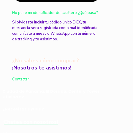
No puse mi identificador de casillero ¿Qué pasa?
Si olvidaste incluir tu código único DCX, tu
mercancía será registrada como mal identificada,
comunícate a nuestro WhatsApp con tu número
de tracking y te asistimos.
¿No sabes cómo comprar?
¡Nosotros te asistimos!
Contactar
Ciudad de Panamá, El Dorado, Century Tower,
Oficina 621.
¿Necesitas ayuda?
¡Chatea con nosotros!