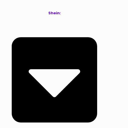
Shein
: